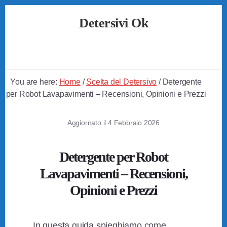
Skip
Skip
Skip
Detersivi Ok
to
to
to
primary
content
footer
Tutto
sidebar
sui
Migliori
Detersivi
You are here:
Home
/
Scelta del Detersivo
/
Detergente
per Robot Lavapavimenti – Recensioni, Opinioni e Prezzi
Aggiornato il
4 Febbraio 2026
Detergente per Robot
Lavapavimenti – Recensioni,
Opinioni e Prezzi
In questa guida spieghiamo come